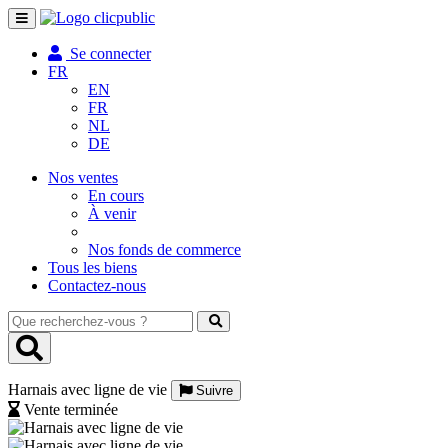
Toggle
navigation
Se connecter
FR
EN
FR
NL
DE
Nos ventes
En cours
À venir
Nos fonds de commerce
Tous les biens
Contactez-nous
Que
recherchez-
vous
?
Harnais avec ligne de vie
Suivre
Vente terminée