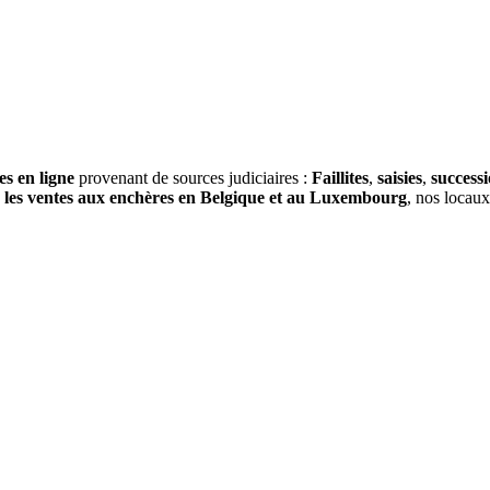
es en ligne
provenant de sources judiciaires :
Faillites
,
saisies
,
success
s
les ventes aux enchères en Belgique et au Luxembourg
, nos locau