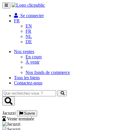
Toggle
navigation
Se connecter
FR
EN
FR
NL
DE
Nos ventes
En cours
À venir
Nos fonds de commerce
Tous les biens
Contactez-nous
Que
recherchez-
vous
?
Jacuzzi
Suivre
Vente terminée