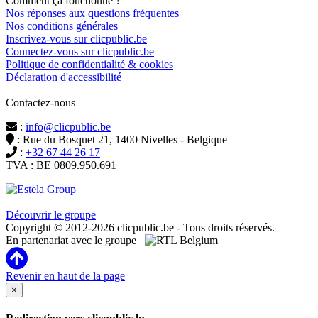
Comment ça fonctionne ?
Nos réponses aux questions fréquentes
Nos conditions générales
Inscrivez-vous sur clicpublic.be
Connectez-vous sur clicpublic.be
Politique de confidentialité & cookies
Déclaration d'accessibilité
Contactez-nous
:
info@clicpublic.be
: Rue du Bosquet 21, 1400 Nivelles - Belgique
:
+32 67 44 26 17
TVA : BE 0809.950.691
Clicpublic est une marque du groupe Estela
Découvrir le groupe
Copyright © 2012-2026 clicpublic.be - Tous droits réservés.
En partenariat avec le groupe
Revenir en haut de la page
×