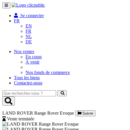
Toggle
navigation
Se connecter
FR
EN
FR
NL
DE
Nos ventes
En cours
À venir
Nos fonds de commerce
Tous les biens
Contactez-nous
Que
recherchez-
vous
?
LAND ROVER Range Rover Evoque
Suivre
Vente terminée