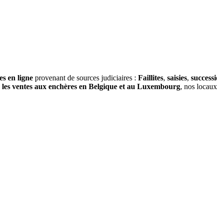
es en ligne
provenant de sources judiciaires :
Faillites
,
saisies
,
success
s
les ventes aux enchères en Belgique et au Luxembourg
, nos locau