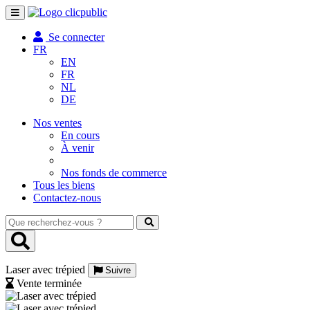
Toggle
navigation
Se connecter
FR
EN
FR
NL
DE
Nos ventes
En cours
À venir
Nos fonds de commerce
Tous les biens
Contactez-nous
Que
recherchez-
vous
?
Laser avec trépied
Suivre
Vente terminée