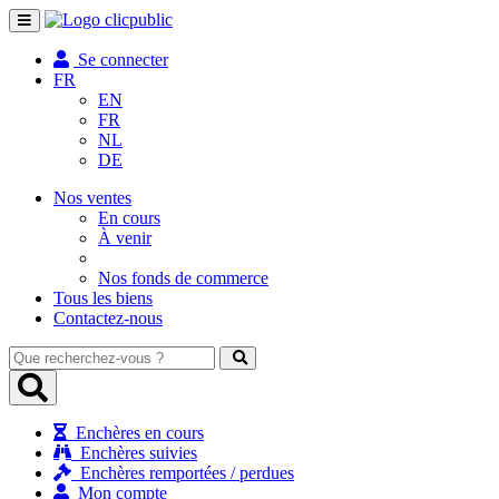
Toggle
navigation
Se connecter
FR
EN
FR
NL
DE
Nos ventes
En cours
À venir
Nos fonds de commerce
Tous les biens
Contactez-nous
Que
recherchez-
vous
?
Enchères en cours
Enchères suivies
Enchères remportées / perdues
Mon compte