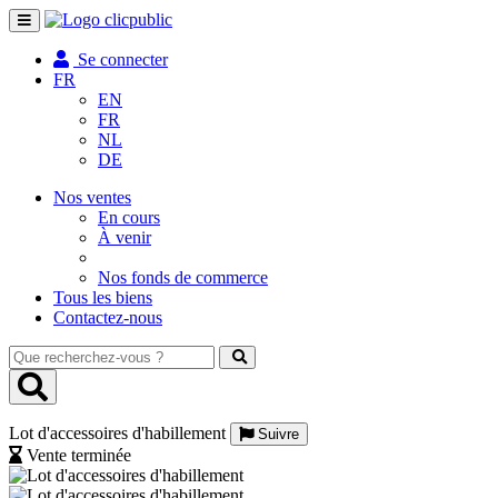
Toggle
navigation
Se connecter
FR
EN
FR
NL
DE
Nos ventes
En cours
À venir
Nos fonds de commerce
Tous les biens
Contactez-nous
Que
recherchez-
vous
?
Lot d'accessoires d'habillement
Suivre
Vente terminée