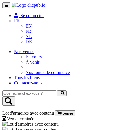
Toggle
navigation
Se connecter
FR
EN
FR
NL
DE
Nos ventes
En cours
À venir
Nos fonds de commerce
Tous les biens
Contactez-nous
Que
recherchez-
vous
?
Lot d'armoires avec contenu
Suivre
Vente terminée