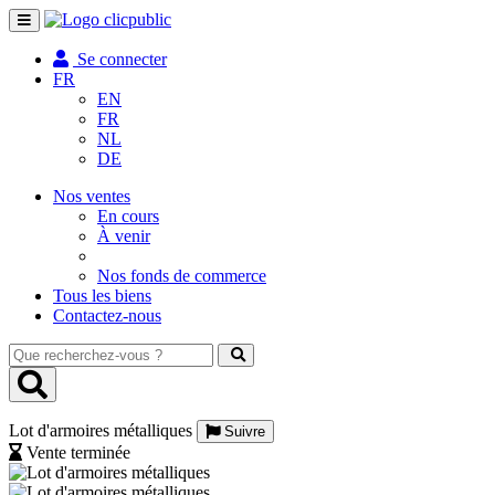
Toggle
navigation
Se connecter
FR
EN
FR
NL
DE
Nos ventes
En cours
À venir
Nos fonds de commerce
Tous les biens
Contactez-nous
Que
recherchez-
vous
?
Lot d'armoires métalliques
Suivre
Vente terminée