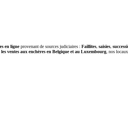
es en ligne
provenant de sources judiciaires :
Faillites
,
saisies
,
success
s
les ventes aux enchères en Belgique et au Luxembourg
, nos locau