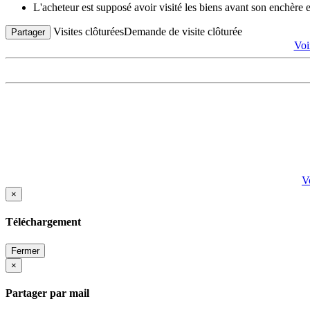
L'acheteur est supposé avoir visité les biens avant son enchère
Visites clôturées
Demande de visite clôturée
Partager
Voi
V
×
Téléchargement
Fermer
×
Partager par mail