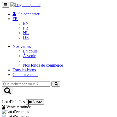
Toggle
navigation
Se connecter
FR
EN
FR
NL
DE
Nos ventes
En cours
À venir
Nos fonds de commerce
Tous les biens
Contactez-nous
Que
recherchez-
vous
?
Lot d'échelles
Suivre
Vente terminée