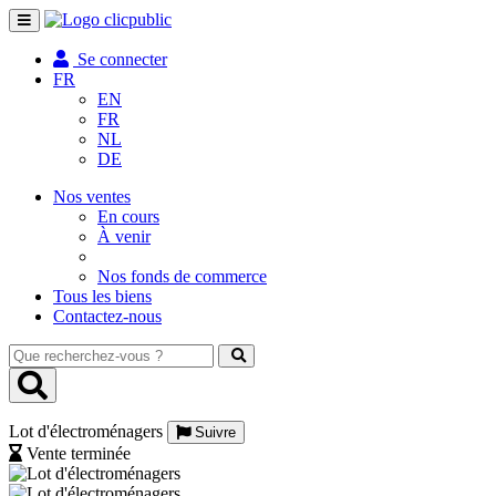
Toggle
navigation
Se connecter
FR
EN
FR
NL
DE
Nos ventes
En cours
À venir
Nos fonds de commerce
Tous les biens
Contactez-nous
Que
recherchez-
vous
?
Lot d'électroménagers
Suivre
Vente terminée