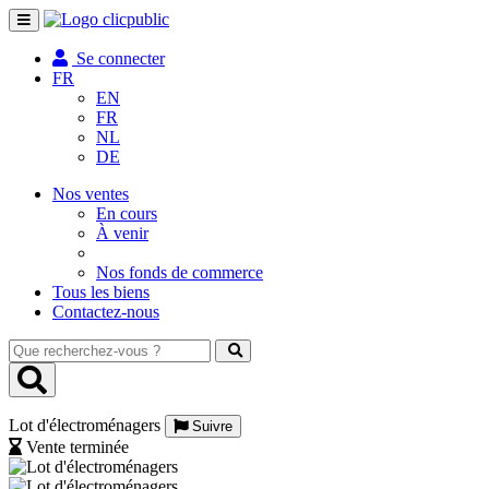
Toggle
navigation
Se connecter
FR
EN
FR
NL
DE
Nos ventes
En cours
À venir
Nos fonds de commerce
Tous les biens
Contactez-nous
Que
recherchez-
vous
?
Lot d'électroménagers
Suivre
Vente terminée