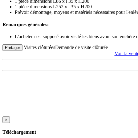
1 pièce dimensions L86 x l 35 x H200
1 pièce dimensions L252 x l 35 x H200
Prévoir démontage, moyens et matériels nécessaires pour l'enl
Remarques générales:
L'acheteur est supposé avoir visité les biens avant son enchère
Visites clôturées
Demande de visite clôturée
Partager
Voir la v
×
Téléchargement