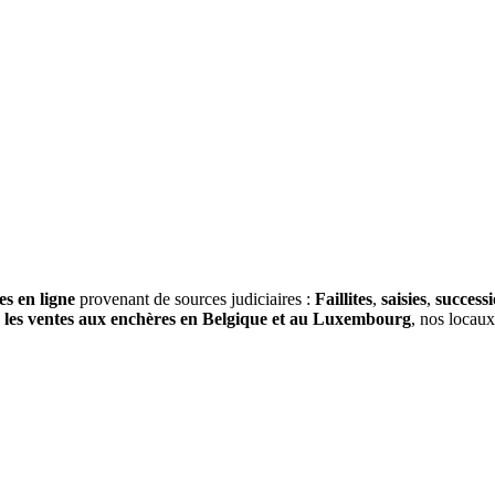
es en ligne
provenant de sources judiciaires :
Faillites
,
saisies
,
success
s
les ventes aux enchères en Belgique et au Luxembourg
, nos locau