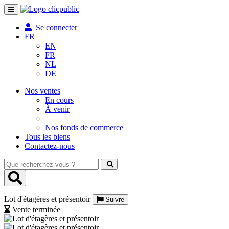
Toggle
navigation
Se connecter
FR
EN
FR
NL
DE
Nos ventes
En cours
À venir
Nos fonds de commerce
Tous les biens
Contactez-nous
Que
recherchez-
vous
?
Lot d'étagères et présentoir
Suivre
Vente terminée