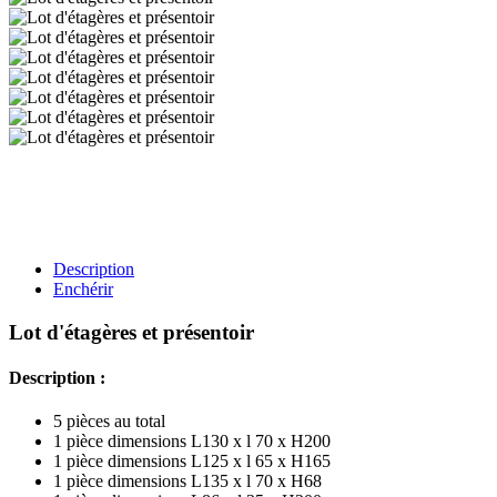
Description
Enchérir
Lot d'étagères et présentoir
Description :
5 pièces au total
1 pièce dimensions L130 x l 70 x H200
1 pièce dimensions L125 x l 65 x H165
1 pièce dimensions L135 x l 70 x H68