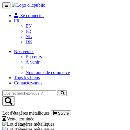
Toggle
navigation
Se connecter
FR
EN
FR
NL
DE
Nos ventes
En cours
À venir
Nos fonds de commerce
Tous les biens
Contactez-nous
Que
recherchez-
vous
?
Lot d'étagères métalliques
Suivre
Vente terminée