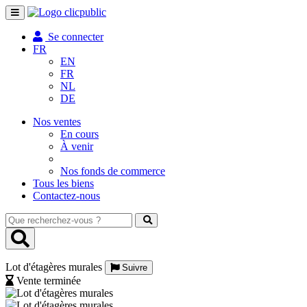
Toggle
navigation
Se connecter
FR
EN
FR
NL
DE
Nos ventes
En cours
À venir
Nos fonds de commerce
Tous les biens
Contactez-nous
Que
recherchez-
vous
?
Lot d'étagères murales
Suivre
Vente terminée