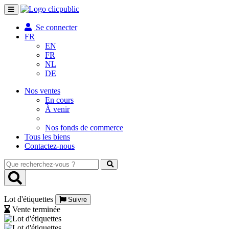
Toggle
navigation
Se connecter
FR
EN
FR
NL
DE
Nos ventes
En cours
À venir
Nos fonds de commerce
Tous les biens
Contactez-nous
Que
recherchez-
vous
?
Lot d'étiquettes
Suivre
Vente terminée