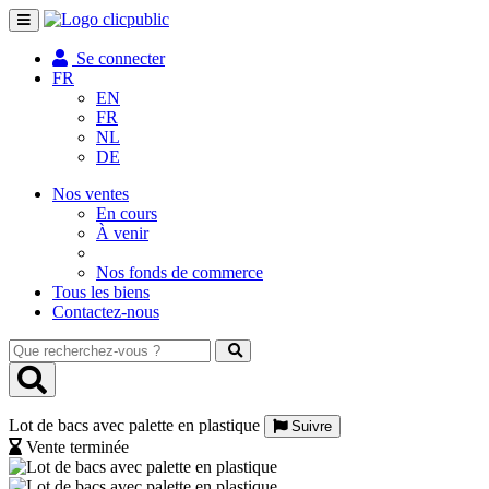
Toggle
navigation
Se connecter
FR
EN
FR
NL
DE
Nos ventes
En cours
À venir
Nos fonds de commerce
Tous les biens
Contactez-nous
Que
recherchez-
vous
?
Lot de bacs avec palette en plastique
Suivre
Vente terminée