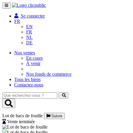
Toggle
navigation
Se connecter
FR
EN
FR
NL
DE
Nos ventes
En cours
À venir
Nos fonds de commerce
Tous les biens
Contactez-nous
Que
recherchez-
vous
?
Lot de bacs de fouille
Suivre
Vente terminée