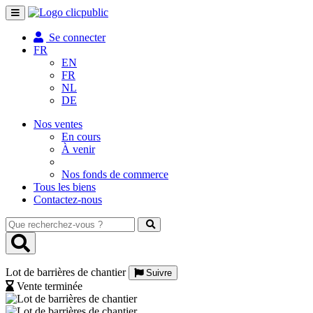
Toggle
navigation
Se connecter
FR
EN
FR
NL
DE
Nos ventes
En cours
À venir
Nos fonds de commerce
Tous les biens
Contactez-nous
Que
recherchez-
vous
?
Lot de barrières de chantier
Suivre
Vente terminée