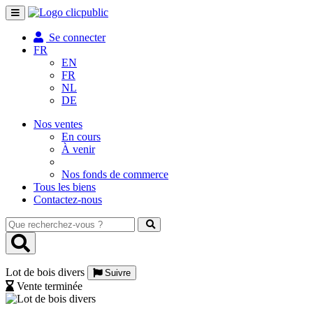
Toggle
navigation
Se connecter
FR
EN
FR
NL
DE
Nos ventes
En cours
À venir
Nos fonds de commerce
Tous les biens
Contactez-nous
Que
recherchez-
vous
?
Lot de bois divers
Suivre
Vente terminée