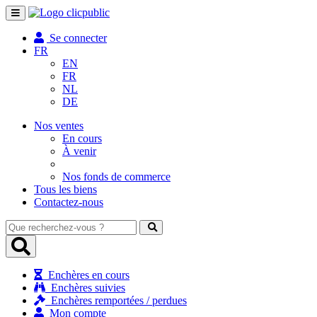
Toggle
navigation
Se connecter
FR
EN
FR
NL
DE
Nos ventes
En cours
À venir
Nos fonds de commerce
Tous les biens
Contactez-nous
Que
recherchez-
vous
?
Enchères en cours
Enchères suivies
Enchères remportées / perdues
Mon compte