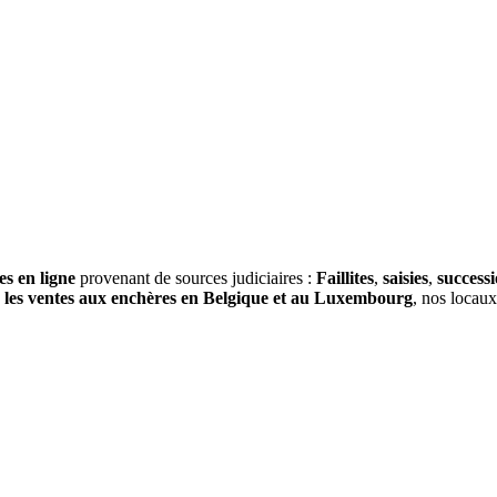
es en ligne
provenant de sources judiciaires :
Faillites
,
saisies
,
success
s
les ventes aux enchères en Belgique et au Luxembourg
, nos locau