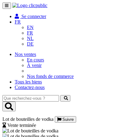
Toggle
navigation
Se connecter
FR
EN
FR
NL
DE
Nos ventes
En cours
À venir
Nos fonds de commerce
Tous les biens
Contactez-nous
Que
recherchez-
vous
?
Lot de bouteilles de vodka
Suivre
Vente terminée