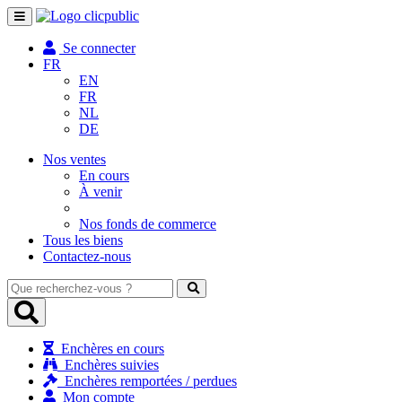
Toggle
navigation
Se connecter
FR
EN
FR
NL
DE
Nos ventes
En cours
À venir
Nos fonds de commerce
Tous les biens
Contactez-nous
Que
recherchez-
vous
?
Enchères en cours
Enchères suivies
Enchères remportées / perdues
Mon compte