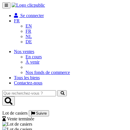
Toggle
navigation
Se connecter
FR
EN
FR
NL
DE
Nos ventes
En cours
À venir
Nos fonds de commerce
Tous les biens
Contactez-nous
Que
recherchez-
vous
?
Lot de casiers
Suivre
Vente terminée