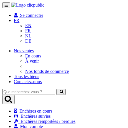
Toggle
navigation
Se connecter
FR
EN
FR
NL
DE
Nos ventes
En cours
À venir
Nos fonds de commerce
Tous les biens
Contactez-nous
Que
recherchez-
vous
?
Enchères en cours
Enchères suivies
Enchères remportées / perdues
Mon compte