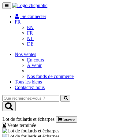
Toggle
navigation
Se connecter
FR
EN
FR
NL
DE
Nos ventes
En cours
À venir
Nos fonds de commerce
Tous les biens
Contactez-nous
Que
recherchez-
vous
?
Lot de foulards et écharpes
Suivre
Vente terminée