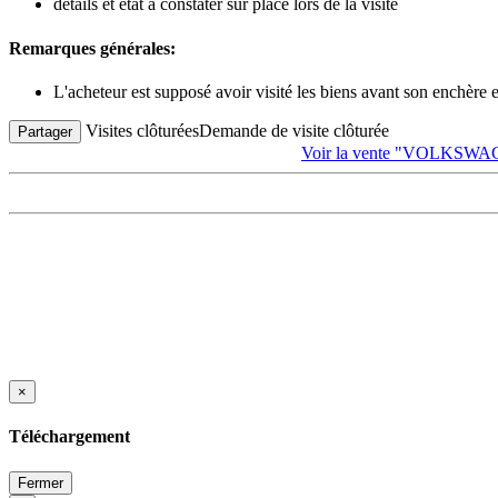
détails et état à constater sur place lors de la visite
Remarques générales:
L'acheteur est supposé avoir visité les biens avant son enchère
Visites clôturées
Demande de visite clôturée
Partager
Voir la vente "VOLKSWAGEN
×
Téléchargement
Fermer