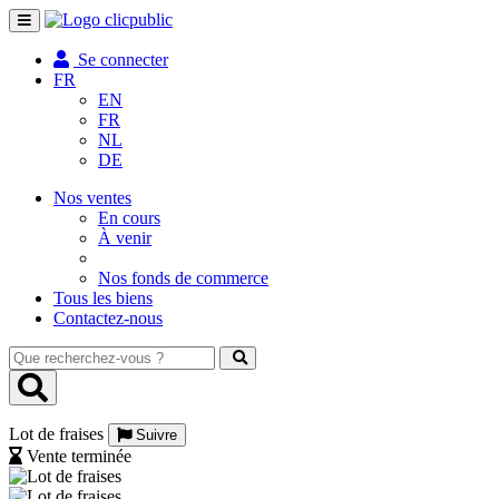
Toggle
navigation
Se connecter
FR
EN
FR
NL
DE
Nos ventes
En cours
À venir
Nos fonds de commerce
Tous les biens
Contactez-nous
Que
recherchez-
vous
?
Lot de fraises
Suivre
Vente terminée