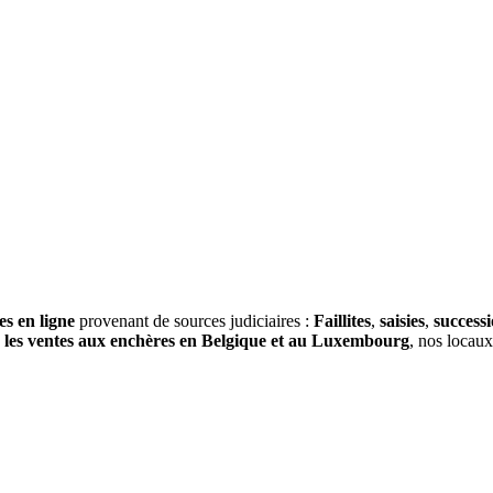
es en ligne
provenant de sources judiciaires :
Faillites
,
saisies
,
success
s
les ventes aux enchères en Belgique et au Luxembourg
, nos locau