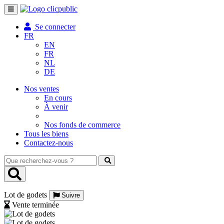
Toggle
navigation
Se connecter
FR
EN
FR
NL
DE
Nos ventes
En cours
À venir
Nos fonds de commerce
Tous les biens
Contactez-nous
Que
recherchez-
vous
?
Lot de godets
Suivre
Vente terminée