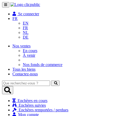
Toggle
navigation
Se connecter
FR
EN
FR
NL
DE
Nos ventes
En cours
À venir
Nos fonds de commerce
Tous les biens
Contactez-nous
Que
recherchez-
vous
?
Enchères en cours
Enchères suivies
Enchères remportées / perdues
Mon compte