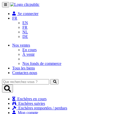
Toggle
navigation
Se connecter
FR
EN
FR
NL
DE
Nos ventes
En cours
À venir
Nos fonds de commerce
Tous les biens
Contactez-nous
Que
recherchez-
vous
?
Enchères en cours
Enchères suivies
Enchères remportées / perdues
Mon compte