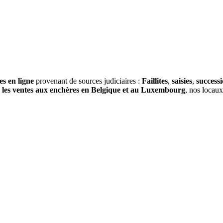
es en ligne
provenant de sources judiciaires :
Faillites
,
saisies
,
success
s
les ventes aux enchères en Belgique et au Luxembourg
, nos locau