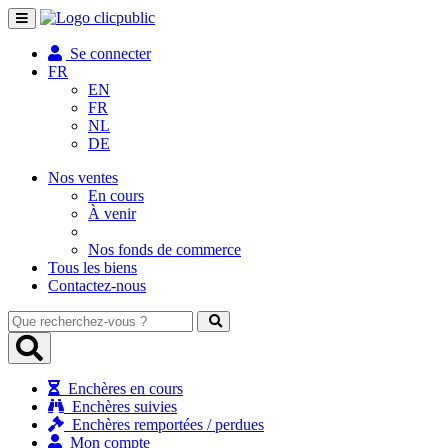
Toggle
navigation
Se connecter
FR
EN
FR
NL
DE
Nos ventes
En cours
À venir
Nos fonds de commerce
Tous les biens
Contactez-nous
Que
recherchez-
vous
?
Enchères en cours
Enchères suivies
Enchères remportées / perdues
Mon compte