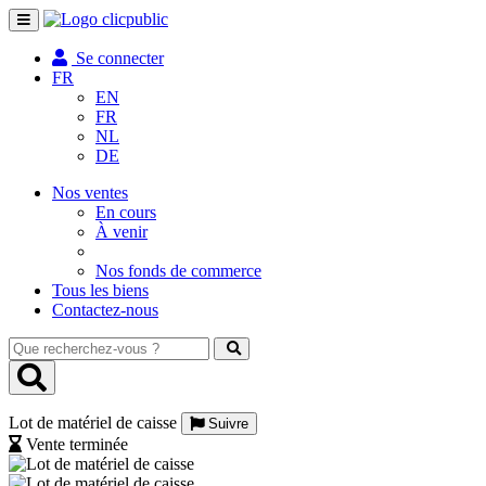
Toggle
navigation
Se connecter
FR
EN
FR
NL
DE
Nos ventes
En cours
À venir
Nos fonds de commerce
Tous les biens
Contactez-nous
Que
recherchez-
vous
?
Lot de matériel de caisse
Suivre
Vente terminée