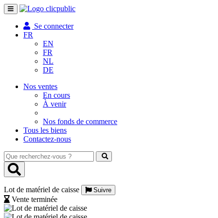
Toggle
navigation
Se connecter
FR
EN
FR
NL
DE
Nos ventes
En cours
À venir
Nos fonds de commerce
Tous les biens
Contactez-nous
Que
recherchez-
vous
?
Lot de matériel de caisse
Suivre
Vente terminée