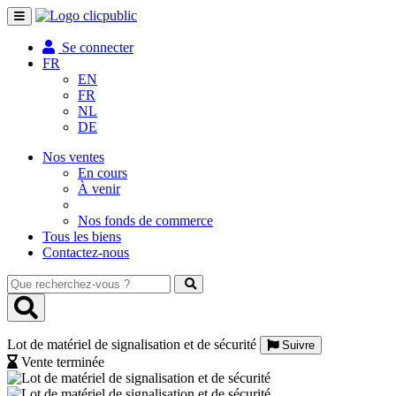
Toggle
navigation
Se connecter
FR
EN
FR
NL
DE
Nos ventes
En cours
À venir
Nos fonds de commerce
Tous les biens
Contactez-nous
Que
recherchez-
vous
?
Lot de matériel de signalisation et de sécurité
Suivre
Vente terminée