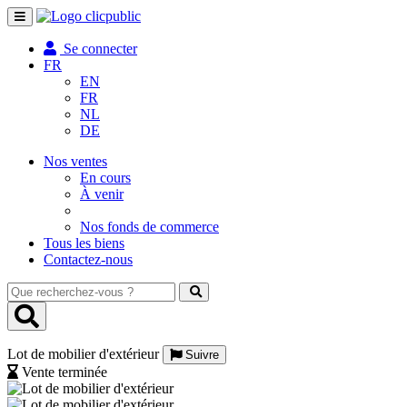
Toggle
navigation
Se connecter
FR
EN
FR
NL
DE
Nos ventes
En cours
À venir
Nos fonds de commerce
Tous les biens
Contactez-nous
Que
recherchez-
vous
?
Lot de mobilier d'extérieur
Suivre
Vente terminée