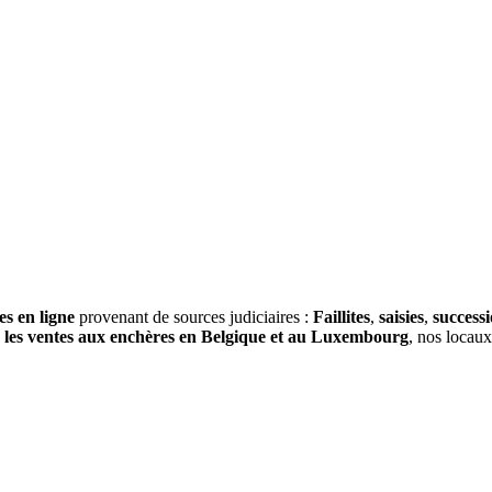
es en ligne
provenant de sources judiciaires :
Faillites
,
saisies
,
success
s
les ventes aux enchères en Belgique et au Luxembourg
, nos locau