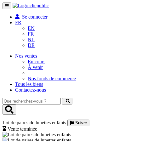
Toggle
navigation
Se connecter
FR
EN
FR
NL
DE
Nos ventes
En cours
À venir
Nos fonds de commerce
Tous les biens
Contactez-nous
Que
recherchez-
vous
?
Lot de paires de lunettes enfants
Suivre
Vente terminée