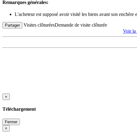
Remarques générales:
L'acheteur est supposé avoir visité les biens avant son enchère
Visites clôturées
Demande de visite clôturée
Partager
Voir l
×
Téléchargement
Fermer
×