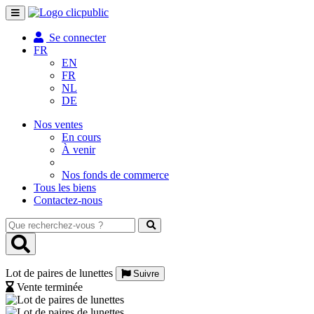
Toggle
navigation
Se connecter
FR
EN
FR
NL
DE
Nos ventes
En cours
À venir
Nos fonds de commerce
Tous les biens
Contactez-nous
Que
recherchez-
vous
?
Lot de paires de lunettes
Suivre
Vente terminée