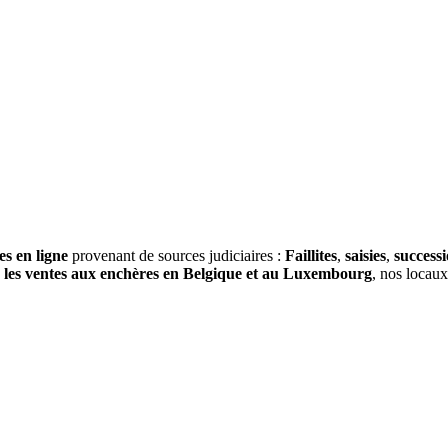
es en ligne
provenant de sources judiciaires :
Faillites
,
saisies
,
success
s
les ventes aux enchères en Belgique et au Luxembourg
, nos locau