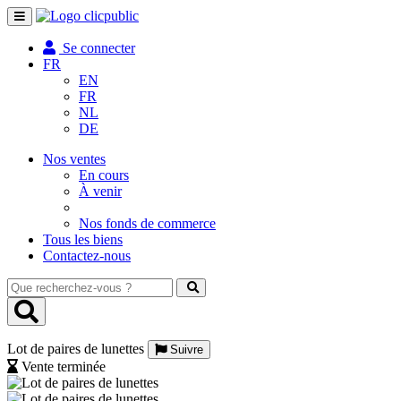
Toggle
navigation
Se connecter
FR
EN
FR
NL
DE
Nos ventes
En cours
À venir
Nos fonds de commerce
Tous les biens
Contactez-nous
Que
recherchez-
vous
?
Lot de paires de lunettes
Suivre
Vente terminée