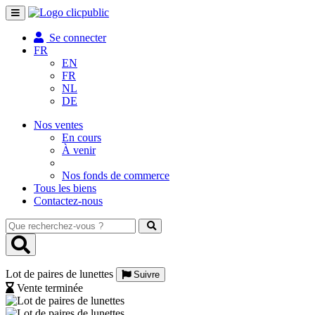
Toggle
navigation
Se connecter
FR
EN
FR
NL
DE
Nos ventes
En cours
À venir
Nos fonds de commerce
Tous les biens
Contactez-nous
Que
recherchez-
vous
?
Lot de paires de lunettes
Suivre
Vente terminée