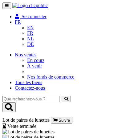
Toggle
navigation
Se connecter
FR
EN
FR
NL
DE
Nos ventes
En cours
À venir
Nos fonds de commerce
Tous les biens
Contactez-nous
Que
recherchez-
vous
?
Lot de paires de lunettes
Suivre
Vente terminée