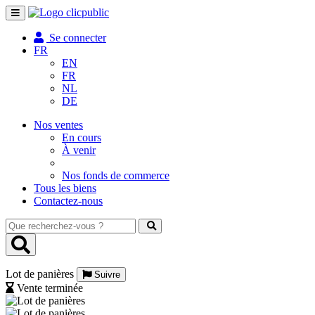
Toggle
navigation
Se connecter
FR
EN
FR
NL
DE
Nos ventes
En cours
À venir
Nos fonds de commerce
Tous les biens
Contactez-nous
Que
recherchez-
vous
?
Lot de panières
Suivre
Vente terminée