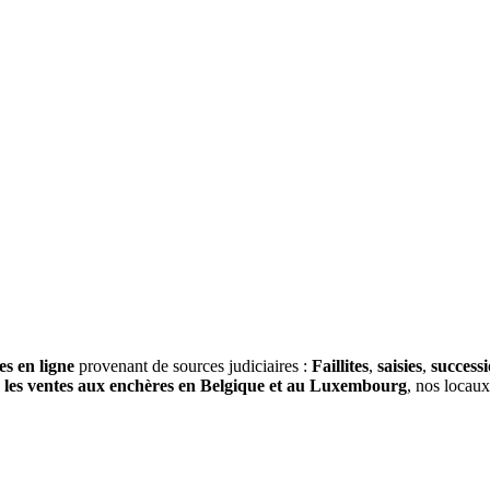
es en ligne
provenant de sources judiciaires :
Faillites
,
saisies
,
success
s
les ventes aux enchères en Belgique et au Luxembourg
, nos locau