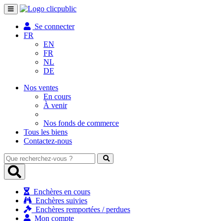
Toggle
navigation
Se connecter
FR
EN
FR
NL
DE
Nos ventes
En cours
À venir
Nos fonds de commerce
Tous les biens
Contactez-nous
Que
recherchez-
vous
?
Enchères en cours
Enchères suivies
Enchères remportées / perdues
Mon compte