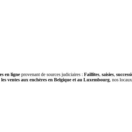
es en ligne
provenant de sources judiciaires :
Faillites
,
saisies
,
success
s
les ventes aux enchères en Belgique et au Luxembourg
, nos locau