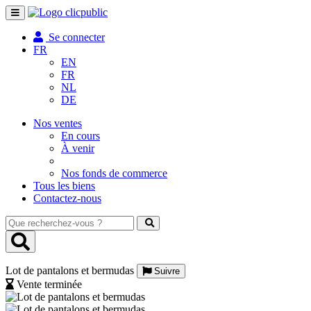
Toggle
navigation
Se connecter
FR
EN
FR
NL
DE
Nos ventes
En cours
À venir
Nos fonds de commerce
Tous les biens
Contactez-nous
Que
recherchez-
vous
?
Lot de pantalons et bermudas
Suivre
Vente terminée