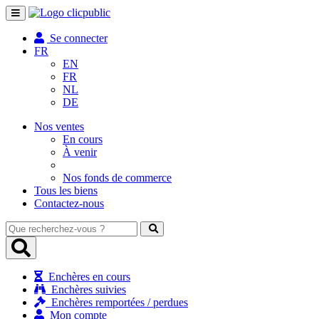
Toggle
navigation
Se connecter
FR
EN
FR
NL
DE
Nos ventes
En cours
À venir
Nos fonds de commerce
Tous les biens
Contactez-nous
Que
recherchez-
vous
?
Enchères en cours
Enchères suivies
Enchères remportées / perdues
Mon compte