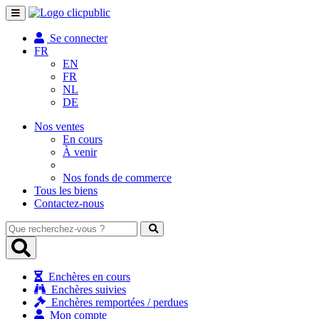
Toggle
navigation
Se connecter
FR
EN
FR
NL
DE
Nos ventes
En cours
À venir
Nos fonds de commerce
Tous les biens
Contactez-nous
Que
recherchez-
vous
?
Enchères en cours
Enchères suivies
Enchères remportées / perdues
Mon compte