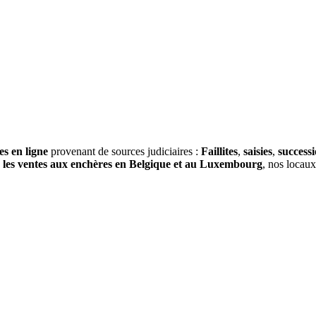
es en ligne
provenant de sources judiciaires :
Faillites
,
saisies
,
success
s
les ventes aux enchères en Belgique et au Luxembourg
, nos locau