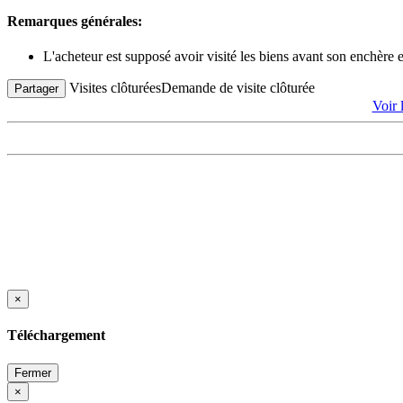
Remarques générales:
L'acheteur est supposé avoir visité les biens avant son enchère
Visites clôturées
Demande de visite clôturée
Partager
Voir
×
Téléchargement
Fermer
×