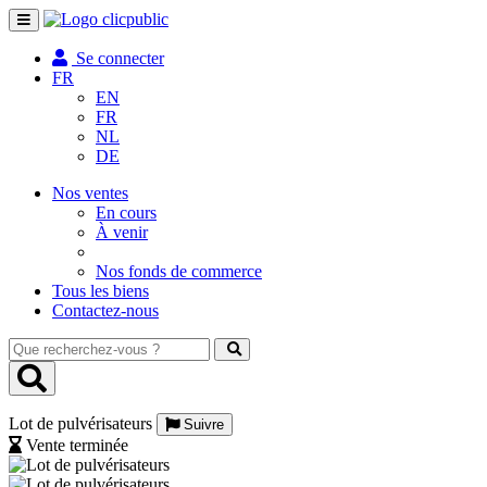
Toggle
navigation
Se connecter
FR
EN
FR
NL
DE
Nos ventes
En cours
À venir
Nos fonds de commerce
Tous les biens
Contactez-nous
Que
recherchez-
vous
?
Lot de pulvérisateurs
Suivre
Vente terminée