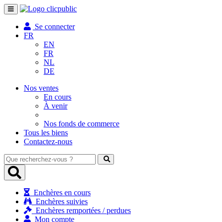
Toggle
navigation
Se connecter
FR
EN
FR
NL
DE
Nos ventes
En cours
À venir
Nos fonds de commerce
Tous les biens
Contactez-nous
Que
recherchez-
vous
?
Enchères en cours
Enchères suivies
Enchères remportées / perdues
Mon compte