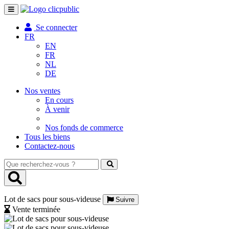
Toggle
navigation
Se connecter
FR
EN
FR
NL
DE
Nos ventes
En cours
À venir
Nos fonds de commerce
Tous les biens
Contactez-nous
Que
recherchez-
vous
?
Lot de sacs pour sous-videuse
Suivre
Vente terminée