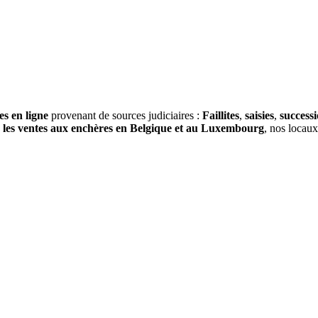
es en ligne
provenant de sources judiciaires :
Faillites
,
saisies
,
success
s
les ventes aux enchères en Belgique et au Luxembourg
, nos locau