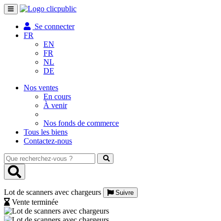
Toggle
navigation
Se connecter
FR
EN
FR
NL
DE
Nos ventes
En cours
À venir
Nos fonds de commerce
Tous les biens
Contactez-nous
Que
recherchez-
vous
?
Lot de scanners avec chargeurs
Suivre
Vente terminée