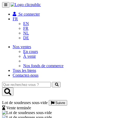
Toggle
navigation
Se connecter
FR
EN
FR
NL
DE
Nos ventes
En cours
À venir
Nos fonds de commerce
Tous les biens
Contactez-nous
Que
recherchez-
vous
?
Lot de soudeuses sous-vide
Suivre
Vente terminée